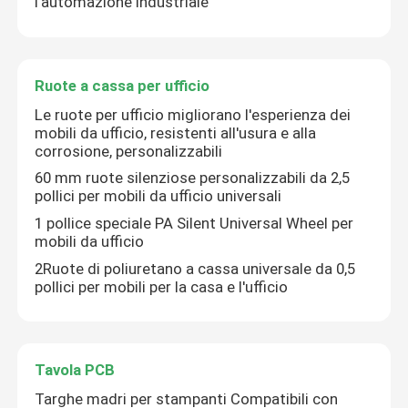
l'automazione industriale
Guidatori e motori
Ruote a cassa per ufficio
Parti di macchine
Le ruote per ufficio migliorano l'esperienza dei
mobili da ufficio, resistenti all'usura e alla
corrosione, personalizzabili
Guida lineare
60 mm ruote silenziose personalizzabili da 2,5
pollici per mobili da ufficio universali
Elemento pneumatico
1 pollice speciale PA Silent Universal Wheel per
mobili da ufficio
2Ruote di poliuretano a cassa universale da 0,5
Ruote a cassa per ufficio
pollici per mobili per la casa e l'ufficio
Tavola PCB
Tavola PCB
Imbroglio
Targhe madri per stampanti Compatibili con