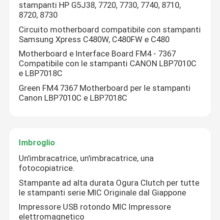
stampanti HP G5J38, 7720, 7730, 7740, 8710,
8720, 8730
Necessità quotidiane
Circuito motherboard compatibile con stampanti
Samsung Xpress C480W, C480FW e C480
Motherboard e Interface Board FM4 - 7367
rifornimenti dell'animale domestico
Compatibile con le stampanti CANON LBP7010C
e LBP7018C
Green FM4 7367 Motherboard per le stampanti
Canon LBP7010C e LBP7018C
Imbroglio
Un'imbracatrice, un'imbracatrice, una
fotocopiatrice.
Stampante ad alta durata Ogura Clutch per tutte
le stampanti serie MIC Originale dal Giappone
Impressore USB rotondo MIC Impressore
elettromagnetico