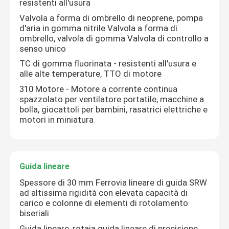
resistenti all'usura
Valvola a forma di ombrello di neoprene, pompa
d'aria in gomma nitrile Valvola a forma di
ombrello, valvola di gomma Valvola di controllo a
senso unico
TC di gomma fluorinata - resistenti all'usura e
alle alte temperature, TTO di motore
310 Motore - Motore a corrente continua
spazzolato per ventilatore portatile, macchine a
bolla, giocattoli per bambini, rasatrici elettriche e
motori in miniatura
Casa
Guida lineare
Spessore di 30 mm Ferrovia lineare di guida SRW
ad altissima rigidità con elevata capacità di
Prodotti
carico e colonne di elementi di rotolamento
biseriali
Chi siamo
Guida lineare, rotaia guida lineare di precisione