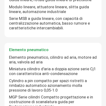
Modulo lineare, attuatore lineare, slitta guida
lineare, automazione industriale
Fatory Tour
Serie MSB a guida lineare, con capacità di
centralizzazione automatica, basso rumore e
caratteristiche intercambiabili.
Controllo di qualità
Contattaci
Elemento pneumatico
Elemento pneumatico, cilindro ad aria, motore ad
notizie
aria, valvola ad aria
Miniatura cilindro d'aria a doppia azione serie Cj1
Stampa da ufficio
con caratteristica anti-condensazione
Cylindro a pin compatto per spazi ristretti a
rimbalzo automatico azionamento molla
Componenti elettronici
pressione di lavoro 0,05-1.0
MGP Serie cilindri Compatto progettazione e in
costruzione di scanalatura guida per
Componente di trasmissione a vite a sfera