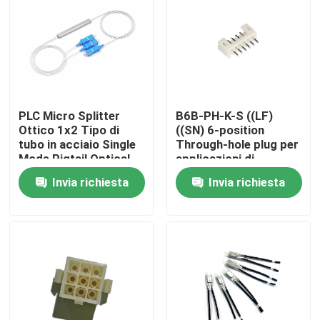
Fatory Tour
Controllo di qualità
PLC Micro Splitter
B6B-PH-K-S ((LF)
Ottico 1x2 Tipo di
((SN) 6-position
Contattaci
tubo in acciaio Single
Through-hole plug per
Mode Pigtail Optical
applicazioni di
Divider SC-P
connettori
notizie
Invia richiesta
Invia richiesta
automobilistici
Stampa da ufficio
Componenti elettronici
Componente di trasmissione a vite a sfera